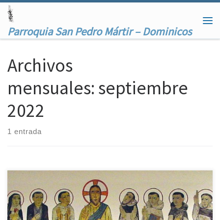
Saltar al contenido
Me
Parroquia San Pedro Mártir – Dominicos
Archivos
mensuales:
septiembre
2022
1 entrada
10 septiembre 1622 – 10 septiembre 2022 Con ocasión del IV