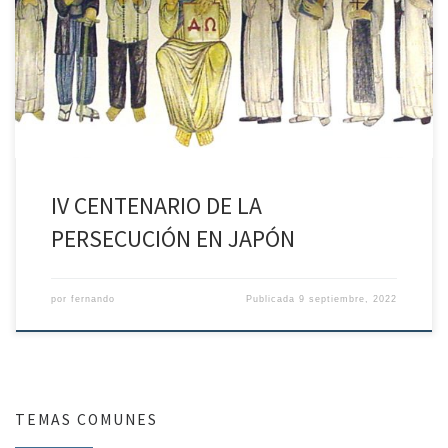
centenario del martirio de varios miembros de la familia
Dominicana ofrecemos esta información elaborada por el P. Jarvis
Sy, OP, misionero dominico en Taiwan IV CENTENARIO DE LA GRAN
PERSECUCIÓN EN JAPÓN 1622 La entrada de hoy (10 de […]
IV CENTENARIO DE LA
PERSECUCIÓN EN JAPÓN
por
fernando
Publicada
9 septiembre, 2022
TEMAS COMUNES