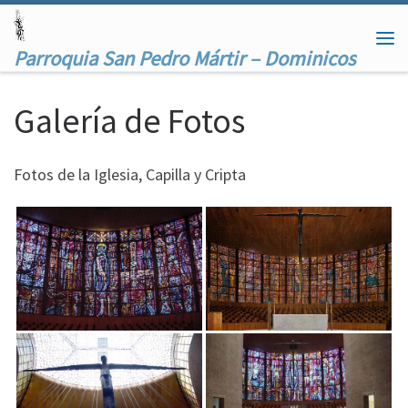
Saltar al contenido
Me
Parroquia San Pedro Mártir – Dominicos
Galería de Fotos
Fotos de la Iglesia, Capilla y Cripta