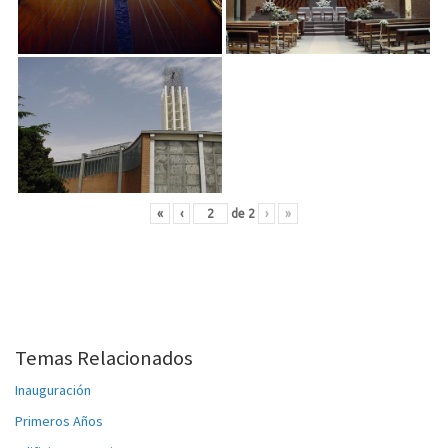
«
‹
de
2
›
»
Temas Relacionados
Inauguración
Primeros Años